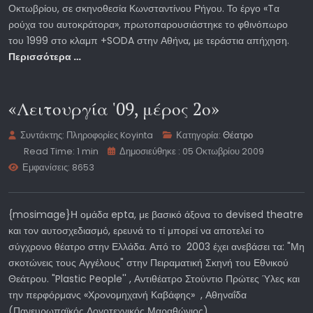
Οκτωβρίου, σε σκηνοθεσία Κωνσταντίνου Ρήγου. Το έργο «Tα
ρούχα του αυτοκράτορα», πρωτοπαρουσιάστηκε το φθινόπωρο
του 1999 στο κλαμπ +SODA στην Αθήνα, με τεράστια απήχηση.
Περισσότερα …
«Λειτουργία '09, μέρος 2ο»
Συντάκτης:
Πληροφορίες Koyinta
Κατηγορία:
Θέατρο
Read Time: 1 min
Δημοσιεύθηκε : 05 Οκτωβρίου 2009
Εμφανίσεις: 8653
{mosimage}Η ομάδα epta, με βασικό άξονα το devised theatre
και τον αυτοσχεδιασμό, ερευνά το τί μπορεί να αποτελεί το
σύγχρονο θέατρο στην Ελλάδα. Από το 2003 έχει ανεβάσει τα: "Μη
σκοτώνεις τους Αγγέλους" στην Πειραματική Σκηνή του Εθνικού
Θεάτρου. "Plastic People'' , Αντιθέατρο Στούντιο Πρώτες Ύλες και
την περφόρμανς «Χρονομηχανή Καβάφης» , Αθηναΐδα
(Πανευρωπαϊκός Λογοτεχνικός Μαραθώνιος)