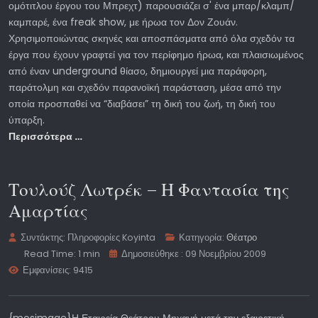
ομότιτλου έργου του Μπρεχτ) παρουσιάζει σ' ένα μπαρ/κλαμπ/
καμπαρέ, ένα freak show, με ήρωα τον Δον Ζουάν.
Χρησιμοποιώντας σκηνές και αποσπάσματα από όλα σχεδόν τα
έργα που έχουν γραφτεί για τον περίφημο ήρωα, και πλαισιωμένος
από έναν underground θίασο, δημιουργεί μια παράφορη,
παράτολμη και σχεδόν παρανοϊκή παράσταση, μέσα από την
οποία προσπαθεί να “διαβάσει” τη δική του ζωή, τη δική του
ύπαρξη.
Περισσότερα …
Τουλούζ Λωτρέκ – Η Φαντασία της
Αμαρτίας
Συντάκτης:
Πληροφορίες Koyinta
Κατηγορία:
Θέατρο
Read Time: 1 min
Δημοσιεύθηκε : 09 Νοεμβρίου 2009
Εμφανίσεις: 9415
{mosimage}Η Εταιρεία Θεάτρου Μηχανή μετά την εξαιρετική