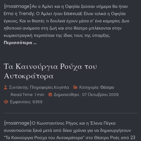
{mosimage}Αν ο Άμλετ και η Οφηλία ζούσαν σήμερα θα ήταν
Emo ή Trendy; Ο Άμλετ ήταν bisexual; Είναι τελικά η Οφηλία
έγκυος; Και οι θεατές τι δουλειά έχουν μέσα σ’ ένα καμαρίνι; Δυο
ηθοποιοί ανάμεσα στη ζωή και στο θέατρο μπλέκονται στην
κωμικοτραγική περιπέτεια της ίδιας τους της ύπαρξης.
Περισσότερα …
Τα Καινούργια Ρούχα του
Αυτοκράτορα
Συντάκτης:
Πληροφορίες Koyinta
Κατηγορία:
Θέατρο
Read Time: 1 min
Δημοσιεύθηκε : 07 Οκτωβρίου 2009
Εμφανίσεις: 9359
{mosimage}O Κωνσταντίνος Ρήγος και η Έλενα Πέγκα
συναντιούνται ξανά μετά από δέκα χρόνια για να δημιουργήσουν
“Τα Καινούργια Ρούχα του Αυτοκράτορα” στο Θέατρο Ροές από 23