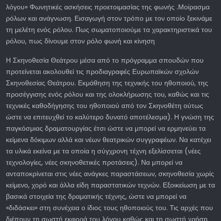
λόγου» Φωνητικές ασκήσεις προετοιμασίας της φωνής .Μοίρασμα
ρόλων και ανάγνωση. Εισαγωγή στον τρόπο με τον οποίο ξεκινάμε
τη μελέτη ενός ρόλου. Πως σωματοποιούμε τα χαρακτηριστικά του
ρόλου, πως δίνουμε στον ρόλο φωνή και κίνηση
Η Σκηνοθεσία Θεάτρου μέσα από το πρόγραμμα σπουδών που
προτείνεται ακολουθεί τις προδιαγραφές Ευρωπαϊκών σχολών
Σκηνοθεσίας Θεάτρου. Εκμάθηση της τεχνικής του ηθοποιού, της
προσέγγισης ενός ρόλου και της ολοκλήρωσης του, καθώς και τις
τεχνικές καθοδήγησης του ηθοποιού από τον Σκηνοθέτη ούτως
ώστε να επιτευχθεί το καλύτερο δυνατό αποτέλεσμα). Η γνώση της
παγκόσμιας δραματουργίας έτσι ώστε να μπορεί να ερμηνεύει τα
κείμενα δόκιμων αλλά και νέων θεατρικών συγγραφέων. Να κατέχει
τα υλικά εκείνα με τα οποία η σύγχρονη τέχνη εξελίσσεται (νέες
τεχνολογίες, νέες σκηνοθετικές προτάσεις). Να μπορεί να
ανταποκρίνεται στις νέες ανάγκες παραστάσεων, σκηνοθεσία χωρίς
κείμενο, χορό και άλλα είδη παραστατικών τεχνών. Εξοικείωση με τα
βασικά στοιχεία της δραματικής τέχνης, ώστε να μπορεί να
«διδάσκει» στη συνέχεια ο ίδιος τους ηθοποιούς του. Τις αρχές που
διέπουν τη σωστή εκφορά του λόγου καθώς και τη σωστή χρήση