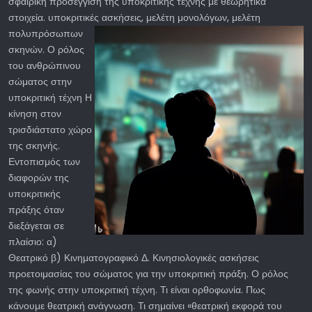
σφαιρική προσέγγιση της υποκριτικής τέχνης με θεωρητικά
στοιχεία. υποκριτικές
ασκήσεις, μελέτη μονολόγων, μελέτη
πολυπρόσωπων
σκηνών. Ο ρόλος
του ανθρώπινου
σώματος στην
υποκριτική τέχνη Η
κίνηση στον
τρισδιάστατο χώρο
της σκηνής.
Εντοπισμός των
διαφορών της
υποκριτικής
πράξης όταν
διεξάγεται σε
πλαίσιο: α)
Θεατρικό β) Κινηματογραφικό Δ. Κινησιολογικές ασκήσεις
προετοιμασίας του σώματος για την υποκριτική πράξη. Ο ρόλος
της φωνής στην υποκριτική τέχνη. Τι είναι ορθοφωνία. Πως
κάνουμε θεατρική ανάγνωση. Τι σημαίνει «θεατρική εκφορά του