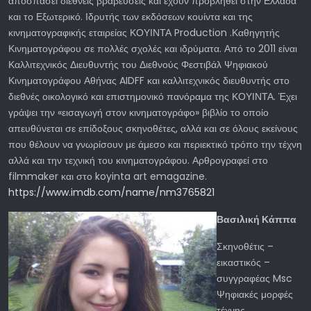
αποσπάσει διεθνείς βραβεύσεις και έχουν προβληθεί στην Ελλάδα
και το Εξωτερικό. Ιδρυτής των εκδόσεων κουίντα και της
κινηματογραφικής εταιρείας ΚΟΥΙΝΤΑ Production .Καθηγητής
Κινηματογράφου σε πολλές σχολές και ιδρύματα. Από το 2011 είναι
Καλλιτεχνικός Διευθυντής του Διεθνούς Φεστιβάλ Ψηφιακού
Κινηματογράφου Αθήνας AIDFF και καλλιτεχνικός διευθυντής στο
διεθνές οικολογικό και επιστημονικό πανόραμα της ΚΟΥΙΝΤΑ. Έχει
γράψει την «εισαγωγή στον κινηματογράφο» βιβλίο το οποίο
απευθύνεται σε επίδοξους σκηνοθέτες, αλλά και σε όλους εκείνους
που θέλουν να γνωρίσουν με άμεσο και περιεκτικό τρόπο την τέχνη
αλλά και την τεχνική του κινηματογράφου. Αρθρογραφεί στο
filmmaker και στο koyinta art emagazine.
https://www.imdb.com/name/nm3765821
Βασιλική Κάππα
Σκηνοθέτις –
εικαστικός –
συγγραφέας Msc
Ψηφιακές μορφές
τέχνης