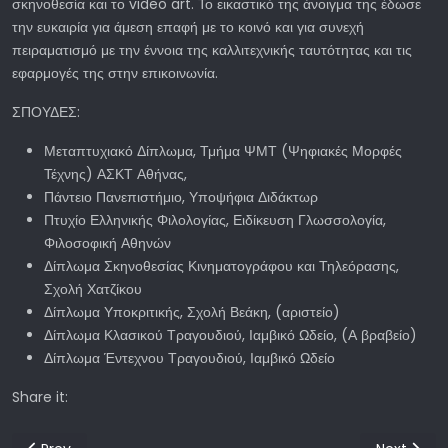
σκηνοθεσία και το video art. Το εικαστικό της άνοιγμα της έδωσε
την ευκαιρία για άμεση επαφή με το κοινό και για συνεχή
πειραματισμό με την έννοια της καλλιτεχνικής ταυτότητας και τις
εφαρμογές της στην επικοινωνία.
ΣΠΟΥΔΕΣ:
Μεταπτυχιακό Δίπλωμα, Τμήμα ΨΜΤ (Ψηφιακές Μορφές
Τέχνης) ΑΣΚΤ Αθήνας,
Πάντειο Πανεπιστήμιο, Υποψήφια Διδάκτωρ
Πτυχίο Ελληνικής Φιλολογίας, Ειδίκευση Γλωσσολογία,
Φιλοσοφική Αθηνών
Δίπλωμα Σκηνοθεσίας Κινηματογράφου και Τηλεόρασης,
Σχολή Χατζίκου
Δίπλωμα Υποκριτικής, Σχολή Βεάκη, (αριστείο)
Δίπλωμα Κλασικού Τραγουδιού, Ιαμβικό Ωδείο, (Α βραβείο)
Δίπλωμα Έντεχνου Τραγουδιού, Ιαμβικό Ωδείο
Share it:
Previous article: Take a Trip ξεπέρασε τις 22 εβδομάδες προβο
Next artic