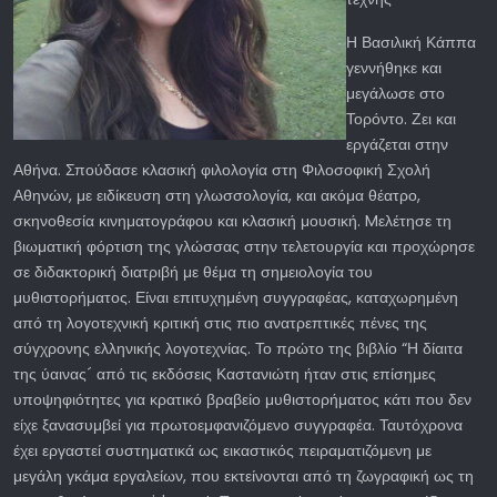
Η Βασιλική Κάππα
γεννήθηκε και
μεγάλωσε στο
Τορόντο. Ζει και
εργάζεται στην
Αθήνα. Σπούδασε κλασική φιλολογία στη Φιλοσοφική Σχολή
Αθηνών, με ειδίκευση στη γλωσσολογία, και ακόμα θέατρο,
σκηνοθεσία κινηματογράφου και κλασική μουσική. Mελέτησε τη
βιωματική φόρτιση της γλώσσας στην τελετουργία και προχώρησε
σε διδακτορική διατριβή με θέμα τη σημειολογία του
μυθιστορήματος. Είναι επιτυχημένη συγγραφέας, καταχωρημένη
από τη λογοτεχνική κριτική στις πιο ανατρεπτικές πένες της
σύγχρονης ελληνικής λογοτεχνίας. Το πρώτο της βιβλίο “Η δίαιτα
της ύαινας´ από τις εκδόσεις Καστανιώτη ήταν στις επίσημες
υποψηφιότητες για κρατικό βραβείο μυθιστορήματος κάτι που δεν
είχε ξανασυμβεί για πρωτοεμφανιζόμενο συγγραφέα. Ταυτόχρονα
έχει εργαστεί συστηματικά ως εικαστικός πειραματιζόμενη με
μεγάλη γκάμα εργαλείων, που εκτείνονται από τη ζωγραφική ως τη