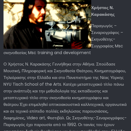
Χρήστος
Ν
.
Καρακάσης
Παραγωγός –
Σεναριογράφος –
Σκηνοθέτης-
Συγγραφέας Msc
σκηνοθεσίας Msc training and development
Ο Χρήστος Ν. Καρακάσης Γεννήθηκε στην Αθήνα. Σπούδασε
Μουσική, Πληροφορική και Σκηνοθεσία Θεάτρου, Κινηματογράφου,
Τηλεόρασης στην Ελλάδα και στο Πανεπιστήμιο της Νέας Υόρκης
NYU Tisch School of the Arts. Κατέχει μεταπτυχιακό τίτλο πάνω
στην ανάπτυξη και την μεθοδολογία της εκπαίδευσης και
μεταπτυχιακό τίτλο στην σκηνοθεσία κινηματογράφου και
θεάτρου.Έχει επιμεληθεί οπτικοακουστικά καλλιτεχνικά, οργανωτικά
και σε τεχνικό επίπεδο πολλές εκδηλώσεις παρουσιάσεις,
διαφημίσεις, Video art, Φεστιβάλ. Ως Σκηνοθέτης-Σεναριογράφος-
Παραγωγός έχει παρουσία από το 1992. Οι ταινίες του έχουν