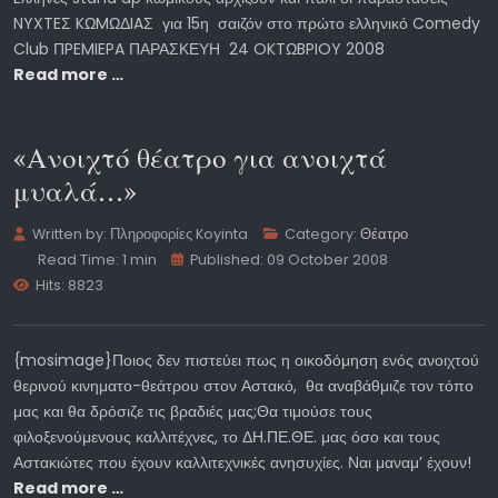
NYXTEΣ KΩMΩΔIAΣ για 15η σαιζόν στο πρώτο ελληνικό Comedy
Club ΠPEMIEPA ΠΑΡΑΣΚΕΥΗ 24 OKTΩBPIOY 2008
Read more …
«Ανοιχτό θέατρο για ανοιχτά
μυαλά…»
Written by:
Πληροφορίες Koyinta
Category:
Θέατρο
Read Time: 1 min
Published: 09 October 2008
Hits: 8823
{mosimage}Ποιος δεν πιστεύει πως η οικοδόμηση ενός ανοιχτού
θερινού κινηματο-θεάτρου στον Αστακό, θα αναβάθμιζε τον τόπο
μας και θα δρόσιζε τις βραδιές μας;Θα τιμούσε τους
φιλοξενούμενους καλλιτέχνες, το ΔΗ.ΠΕ.ΘΕ. μας όσο και τους
Αστακιώτες που έχουν καλλιτεχνικές ανησυχίες. Ναι μαναμ’ έχουν!
Read more …