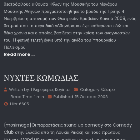
θεατρόφιλους αίθουσα Φίλων της Μουσικής του Μεγάρου
Μουσικής Αθηνών πραγματοποιήθηκε το βράδυ της Τρίτης 4
Νοεμβρίου η απονομή των Θεατρικών Βραβείων Κοινού 2008, ενός
θεσμού που το περιοδικό «Αθηνόραμα» έχει καθιερώσει εδώ και
δέκα χρόνια και ο οποίος βασίζεται στην κρίση των αναγνωστών
του. Η φετινή τελετή έγινε υπό την αιγίδα του Υπουργείου
Πολιτισμού.
Read more …
NYXTEΣ KΩMΩΔIAΣ
Written by:
Πληροφορίες Koyinta
Category:
Θέατρο
Read Time: 1 min
Published: 15 October 2008
Hits: 6605
{mosimage}Οι παραστάσεις stand up comedy στο Comedy
Club στην Eλλάδα από τη Λουκία Pικάκη και τους πρώτους
Eλληνες stand up κωμικούς αρχίζουν και πάλι οι παραστάσεις