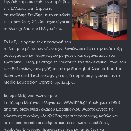
Την έκθεση επισκέφθηκε ο πρέσβης
της Ελλάδας στη Σερβία κ.
Δημοσθένης Στωίδης με το επιτελείο
της πρεσβείας, Σέρβοι τεχνολόγοι και
πολλά σχολεία του Βελιγραδίου.
Το ΙΜΕ, με όραμα την προαγωγή του
πολιτισμού μέσω των νέων τεχνολογιών, εστιάζει στην ανάπτυξη
συνεργασιών και παραγωγών με φορείς και οργανισμούς του
εξωτερικού. Ήδη, με στόχο την ανάδειξη του πολιτισμικού πλούτου
των Βαλκανίων, συνεργάζεται με την Shanghai Association for
Science and Technology για σειρά συμπαραγωγών και με το
Media Education Centre της Σερβίας.
Ίδρυμα Μείζονος Ελληνισμού
Tο Ίδρυμα Mείζονος Eλληνισμού www.ime.gr ιδρύθηκε το 1993
από την οικογένεια Λαζάρου Εφραίμογλου. Αξιοποιώντας τις
τελευταίες τεχνολογικές εξελίξεις της πληροφορικής, καθώς και
οπτικοακουστικά και διαδραστικά μέσα, υλοποιεί εκθέσεις,
προβολές Εικονικής Πραγματικότητας και εκπαιδευτικά