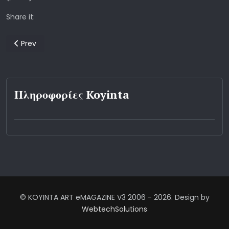
Share it:
Previous article: Η εικόνα του/της επιστήμονα στην Ελλάδα
Prev
Πληροφορίες Koyinta
© KOYINTA ART eMAGAZINE V3 2006 - 2026. Design by
WebtechSolutions