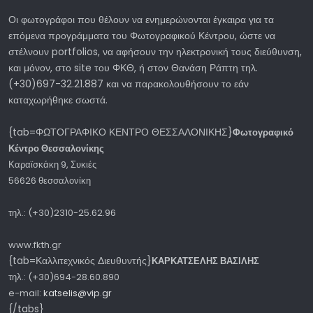
Οι φωτογράφοι που θέλουν να ενημερώνονται έγκαιρα για τα
επόμενα προγράμματα του Φωτογραφικού Κέντρου, ώστε να
στέλνουν portfolios, να αφήσουν την ηλεκτρονική τους διεύθυνση,
και μόνον, στο site του ΦΚΘ, ή στον Θανάση Ράπτη τηλ.
(+30)697-32.21.887 και να παρακολουθήσουν το εάν
καταχωρήθηκε σωστά.
{tab=ΦΩΤΟΓΡΑΦΙΚΟ ΚΕΝΤΡΟ ΘΕΣΣΑΛΟΝΙΚΗΣ}
Φωτογραφικό
Κέντρο Θεσσαλονίκης
Καραϊσκάκη 9, Συκιές
56626
θεσσαλονίκη
τηλ.: (+30)2310-25.62.96
www.fkth.gr
{tab=Καλλιτεχνικός Διευθυντής}
ΚΑΡΚΑΤΣΕΛΗΣ ΒΑΣΙΛΗΣ
τηλ.: (+30)694-28.60.890
e-mail:
katselis@vip.gr
{/tabs}