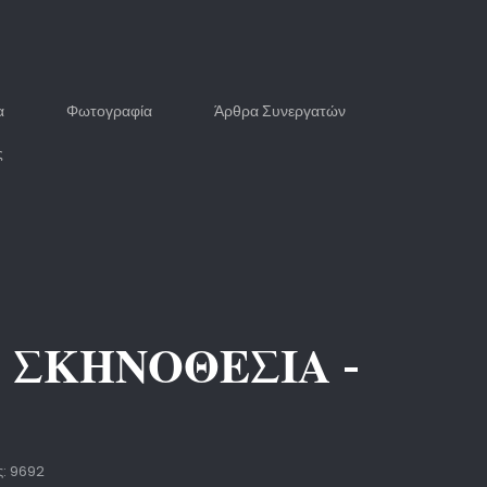
α
Φωτογραφία
Άρθρα Συνεργατών
ς
 ΣΚΗΝΟΘΕΣΙΑ -
ς: 9692