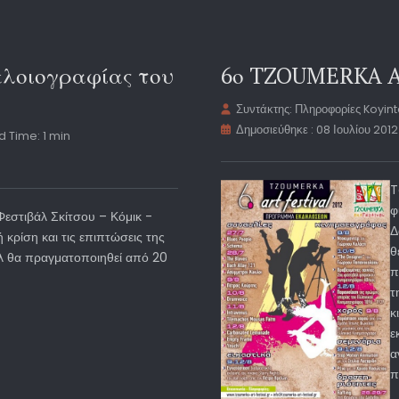
ελοιογραφίας του
6ο TZOUMERKA A
Συντάκτης:
Πληροφορίες Koyin
Δημοσιεύθηκε : 08 Ιουλίου 2012
 Time: 1 min
T
φ
εστιβάλ Σκίτσου – Κόμικ -
Δ
 κρίση και τις επιπτώσεις της
θ
άλ θα πραγματοποιηθεί από 20
π
τ
κ
ε
α
π