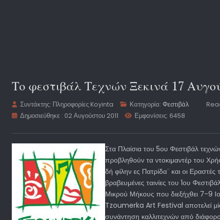
Το φεστιβάλ Τεχνών Ξεκινά 17 Αυγο
Συντάκτης:
Πληροφορίες Koyinta
Κατηγορία:
Φεστιβάλ
Read
Δημοσιεύθηκε : 02 Αυγούστου 2011
Εμφανίσεις: 6458
Στα Πλαίσια του 5ου Φεστιβάλ τεχνώ
προβληθούν τα ντοκιμαντέρ του Χρ
δή φίλην ες Πατρίδα¨ και οι Εραστές 
βραβευμένες ταινίες του 1ου Φεστιβ
Μικρού Μήκους που διεξήχθει 7-9 Ι
Tzoumerka Art Festival αποτελεί μία
συνάντηση καλλιτεχνών από διάφο