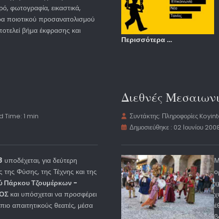
ό, φωτογραφία, εικαστικά,
ήρα ποιοτικού προσανατολισμού
ποτελεί βήμα έκφρασης και
Περισσότερα …
Διεθνές Μεσαιων
 Time: 1 min
Συντάκτης:
Πληροφορίες Koyin
Δημοσιεύθηκε : 02 Ιουνίου 200
8
υποδέχεται, για δεύτερη
Μ
ς της Φύσης, της Τέχνης και της
ο
ύ Πάρκου Τζουμέρκων -
χ
ΡΟΣ
και υπόσχεται να προσφέρει
χ
 πιο απαιτητικούς θεατές, μέσα
έ
β