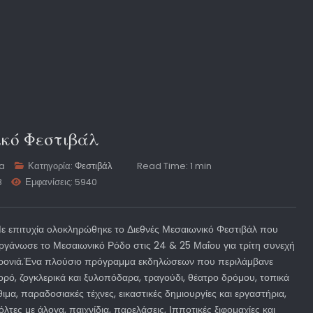
ικό Φεστιβάλ
ta
Κατηγορία:
Φεστιβάλ
Read Time: 1 min
8
Εμφανίσεις: 5940
ε επιτυχία ολοκληρώθηκε το Διεθνές Μεσαιωνικό Φεστιβάλ που
ργάνωσε το Μεσαιωνικό Ρόδο στις 24 & 25 Μαΐου για τρίτη συνεχή
ρονιά.Ένα πλούσιο πρόγραμμα εκδηλώσεων που περιλάμβανε
ορό, ζογκλερικά και ξυλοπόδαρα, τραγούδι, θέατρο δρόμου, τοπικά
θιμα, παραδοσιακές τέχνες, εικαστικές δημιουργίες και εργαστήρια,
όλτες με άλογα, παιχνίδια, παρελάσεις, Ιπποτικές ξιφομαχίες και