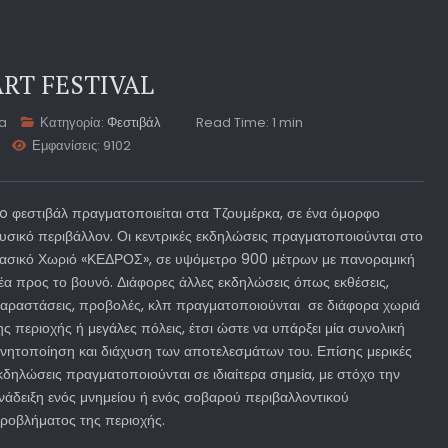
RT FESTIVAL
ta
Κατηγορία:
Φεστιβάλ
Read Time: 1 min
Εμφανίσεις: 9102
o φεστιβάλ πραγματοποιείται στα Τζουμέρκα, σε ένα όμορφο
υσικό περιβάλλον. Οι κεντρικές εκδηλώσεις πραγματοποιούνται στο
ασικό Χωριό «ΚΕΔΡΟΣ», σε υψόμετρο 900 μέτρων με πανοραμική
έα προς το βουνό. Διάφορες άλλες εκδηλώσεις όπως εκθέσεις,
αραστάσεις, προβολές, κλπ πραγματοποιούνται σε διάφορα χωριά
ης περιοχής ή μεγάλες πόλεις, έτσι ώστε να υπάρξει μία συνολική
ινητοποίηση και διάχυση των αποτελεσμάτων του. Επίσης μερικές
κδηλώσεις πραγματοποιούνται σε ιδιαίτερα σημεία, με στόχο την
νάδειξη ενός μνημείου ή ενός σοβαρού περιβαλλοντικού
ροβλήματος της περιοχής.