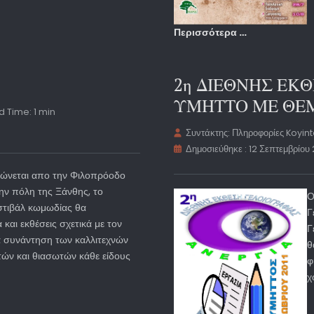
Περισσότερα …
2η ΔΙΕΘΝΗΣ ΕΚ
ΥΜΗΤΤΟ ΜΕ ΘΕΜ
 Time: 1 min
Συντάκτης:
Πληροφορίες Koyin
Δημοσιεύθηκε : 12 Σεπτεμβρίου 
ώνεται απο την Φιλοπρόοδο
ην πόλη της Ξάνθης, το
Ο
στιβάλ κωμωδίας θα
Γ
και εκθέσεις σχετικά με τον
Γ
α συνάντηση των καλλιτεχνών
θ
τών και θιασωτών κάθε είδους
φ
χ