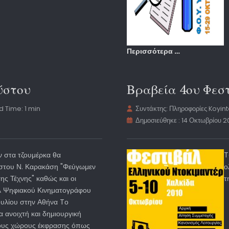
Περισσότερα …
ύστου
Βραβεία 4ου Φεσ
 Time: 1 min
Συντάκτης:
Πληροφορίες Koyin
Δημοσιεύθηκε : 14 Οκτωβρίου 2
ν στα τζουμέρκα θα
T
ήστου Ν. Καρακάση "Φεύγωμεν
ο
της Τέχνης" καθώς και οι
τ
άλ Ψηφιακού Κινηματογράφου
ουλίου στην Αθήνα Tο
 ανοιχτή και δημιουργική
ρους χώρους έκφρασης όπως