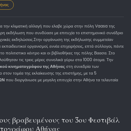
θήνας
ια την κλιματική αλλαγή που ελαβε χώρα στην πόλη Vaasa της
μερη εκδήλωση που συνδύασε με επιτυχία το επιστημονικό συνέδριο
εχνικές εκδηλώσεις.Στην οργάνωση της εκδήλωσης συμμετείαν
α εκπαιδευτικοί οργανισμοί, εννέα επιχειρήσεις, επτά σύλλογοι, πέντε
 το πολιτιστικο κέντρο και οι βιβλιοθήκες της πόλης Βαασα. Στο
ύθησαν τις τρεις μέρες συνολικά γύρω στα 1000 άτομα. Την
ακού κινηματογράφου της Αθήνας
στη συνεδρία των
ια στον τομέα της εκλαίκευσης της επιστήμης, με τα 5
ΏΝ
που διοργάνωσε με μεγαλη επιτυχία στην Αθήνα τα τελευταία
ους βραβευμένους του 3ου Φεστιβάλ
ατογράφου Αθήνας