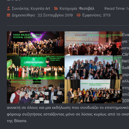
Συντάκτης:
Koyinta Art
Κατηγορία:
Φεστιβάλ
Read Time: 1
Δημοσιεύθηκε : 22 Σεπτεμβρίου 2019
Εμφανίσεις: 3713
Ενα
για
εστ
Cl
Net
διε
χαρ
αλλ
στη
από
201
ανοικτή σε όλους και μια εκδήλωση που συνδυάζει το επιστημονικό 
φόρουμ συζητήσεις εστιάζοντας μόνο σε λύσεις κυρίως από το σκαν
της Βάασα.