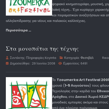
ψηφιακό κινηματογράφο, μουσική, χορ
λαϊκή τέχνη… Έχει κυρίαρχο χαρακτ
και πειραματικών αναζητήσεων και α
αλληλεπίδρασης για νέους και παλαιούς καλλιτέχνες.
Περισσότερα …
Στα μονοπάτια της τέχνης
Συντάκτης:
Πληροφορίες Koyinta
Κατηγορία:
Φεστιβάλ
Read
Δημοσιεύθηκε : 29 Ιουνίου 2008
Εμφανίσεις: 6491
Το
Tzoumerka Art Festival 200
χρονιά (
1-5 Αυγούστου
) τους φίλου
Τεχνολογίας στην καρδιά του
Εθνικο
Αράχθου
, στο
Δασικό Χωριό ΚΕΔ
μοναδικές εμπειρίες ακόμα και στους
από ένα πλούσιο πρόγραμμα.