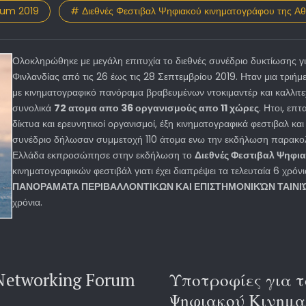
rum 2019
# Διεθνές Φεστιβαλ Ψηφιακού κινηματογράφου της Α
Ολοκληρώθηκε με μεγάλη επιτυχία το διεθνές συνέδριο δυκτίωσης γ
Φινλανδίας από τις 26 έως τις 28 Σεπτεμβρίου 2019. Ηταν μια τριή
με κινηματογραφικό πανόραμα βραβευμένων ντοκιμαντέρ και καλλιτ
συνολικά
72 ατομα απο 36 οργανισμούς απο 11 χώρες
. Ητοι, επτ
δίκτυα και ερευνητικοί οργανισμοί, έξη κινηματογραφικά φεστιβαλ και
συνέδριο δήλωσαν συμμετοχή 110 άτομα ενω την εκδήλωση παρακολο
Ελλάδα εκπροσώπησε στην εκδήλωση το
Διεθνές Φεστιβαλ Ψηφι
κινηματογραφικών φεστιβάλ γιατι έχει διαπρέψει τα τελευταία 6 χρόν
ΠΑΝΟΡΑΜΑΤΑ ΠΕΡΙΒΑΛΛΟΝΤΙΚΩΝ ΚΑΙ ΕΠΙΣΤΗΜΟΝΙΚΏΝ ΤΑΙΝΙ
χρόνια.
Networking Forum
Υποτροφίες για τ
Ψηφιακού Κινημ