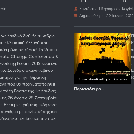
 min
Συντάκτης:
Πληροφορίες Koyin
Δημοσιεύθηκε : 22 Ιουνίου 2013
 Φινλανδικό διεθνές συνέδριο
Π
 την Κλιματική Αλλαγή που
Κ
ιαζει μόνο σε λύσεις! Το Vaasa
«
imate Change Conference &
ε
working Forum 2019 ειναι ενα
π
θνές Συνέδριο σκανδιναβικού
Ε
ακτήρα για την Κλιματική
Ι
αγή που θα πραγματοποιηθεί
Περισσότερα …
ν πόλη Βαασα της Φινλανδίας
 τις 26 έως τις 28 Σεπτεμβρίου
9. Ειναι μια τριήμερη εκδήλωση
συνέδριο με ταινίες φύσης και
διναβικό πλαίσιο και την πόλη