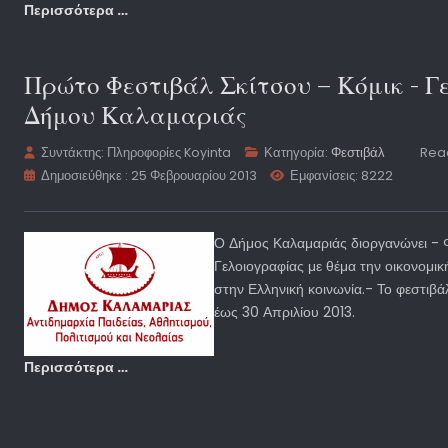
Περισσότερα …
Πρώτο Φεστιβάλ Σκίτσου – Κόμικ - Γ
Δήμου Καλαμαριάς
Συντάκτης:
Πληροφορίες Koyinta
Κατηγορία:
Φεστιβάλ
Read
Δημοσιεύθηκε : 25 Φεβρουαρίου 2013
Εμφανίσεις: 8222
Ο Δήμος Καλαμαριάς διοργανώνει - Φ
Γελοιογραφίας με θέμα την οικονομική
στην Ελληνική κοινωνία.- Το φεστιβ
έως 30 Απριλίου 2013.
Περισσότερα …