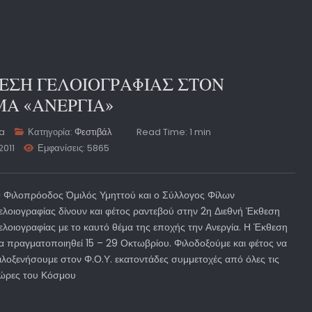
ΘΕΣΗ ΓΕΛΟΙΟΓΡΑΦΙΑΣ ΣΤΟΝ
Α «ΑΝΕΡΓΙΑ»
ta
Κατηγορία:
Φεστιβάλ
Read Time: 1 min
2011
Εμφανίσεις: 5865
 Φιλοπρόοδος Όμιλός Υμηττού και ο Σύλλογος Φίλων
ελοιογραφίας δίνουν και φέτος ραντεβού στην 2η Διεθνή Έκθεση
ελοιογραφίας με το καυτό θέμα της εποχής την Ανεργία. Η Έκθεση
α πραγματοποιηθεί 15 – 29 Οκτωβρίου. Φιλοδοξούμε και φέτος να
ιλοξενήσουμε στον Φ.Ο.Υ. εκατοντάδες συμμετοχές από όλες τις
ώρες του Κόσμου