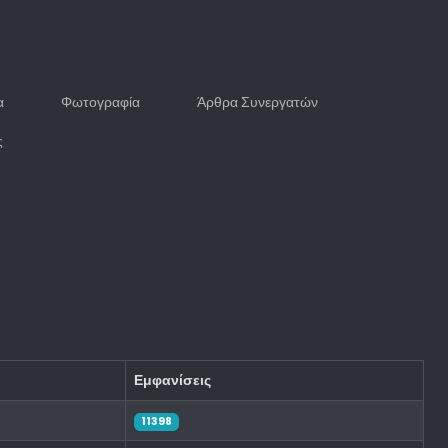
α
Φωτογραφία
Άρθρα Συνεργατών
ς
Εμφανίσεις
11398