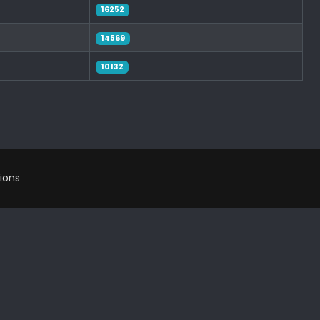
16252
14569
10132
ions