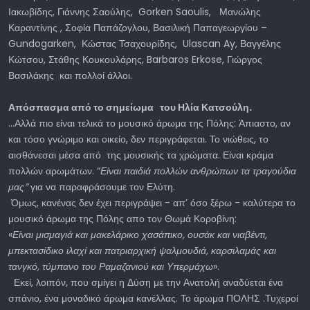
Ιακωβίδης, Γιάννης Σαούλης, Gorken Saoulis, Μανώλης
Καραντίνης , Σοφία Παπάζογλου, Βασιλική Παπαγεωργίου –
Gundogarken, Κώστας Τσαχουρίδης, Ulascan Ay, Βαγγέλης
Κώτσου, Στάθης Κουκουλάρης, Barbaros Erkose, Γιώργος
Βασιλάκης και πολλοί άλλοι.
Απόσπασμα από το σημείωμα του Ηλία Κατσούλη.
...Αλλά πιο είναι τελικά το μουσικό άρωμα της Πόλης: Άπιαστο, αν
και τόσο γνώριμο και οικείο, δεν περιγράφεται. Το νιώθεις, το
αισθάνεσαι μέσα από της μουσικής τα χρώματα. Είναι κράμα
πολλών αρωμάτων. “
Είναι παιδιά πολλών ανθρώπων τα τραγούδια
μας”
για να παραφράσουμε τον Ελύτη.
Όμως, κανένας δεν έχει περιγράψει - απ’ όσο ξέρω - καλύτερα το
μουσικό άρωμα της Πόλης απο τον Θωμά Κοροβίνη:
«
Είναι μισμαγιά και μακελάρικο χασάπικο, ουσάκ και νιαβέντι,
μπεκτασίδικο ιλαχί και πατριαρχική ψαλμουδιά, καρσιλαμάς και
τανγκό, τύμπανο του Ραμαζανιού και Υπερμάχω
».
Εκεί, λοιπόν, που σμίγει η Δύση με την Ανατολή αναδύεται ένα
σπάνιο, ένα μοναδικό άρωμα κανέλλας. Το άρωμα ΠΟΛΗΣ .Τυχεροί