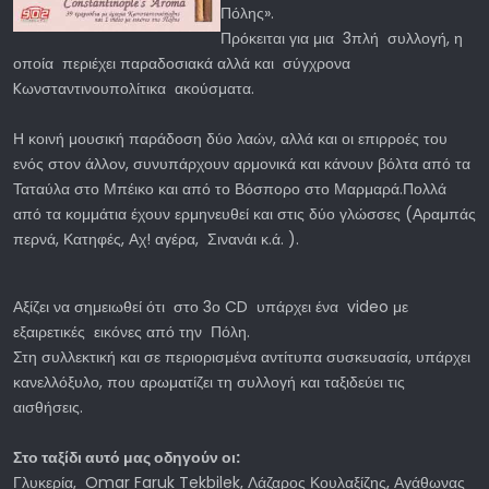
Πόλης».
Πρόκειται για μια 3πλή συλλογή, η
οποία περιέχει παραδοσιακά αλλά και σύγχρονα
Kωνσταντινουπολίτικα ακούσματα.
Η κοινή μουσική παράδοση δύο λαών, αλλά και οι επιρροές του
ενός στον άλλον, συνυπάρχουν αρμονικά και κάνουν βόλτα από τα
Ταταύλα στο Μπέικο και από το Βόσπορο στο Μαρμαρά.Πολλά
από τα κομμάτια έχουν ερμηνευθεί και στις δύο γλώσσες (Αραμπάς
περνά, Κατηφές, Αχ! αγέρα, Σινανάι κ.ά. ).
Αξίζει να σημειωθεί ότι στο 3ο CD υπάρχει ένα video με
εξαιρετικές εικόνες από την Πόλη.
Στη συλλεκτική και σε περιορισμένα αντίτυπα συσκευασία, υπάρχει
κανελλόξυλο, που αρωματίζει τη συλλογή και ταξιδεύει τις
αισθήσεις.
Στο ταξίδι αυτό μας οδηγούν οι:
Γλυκερία, Omar Faruk Tekbilek, Λάζαρος Κουλαξίζης, Αγάθωνας