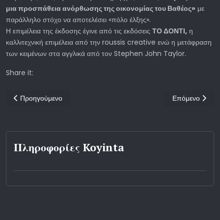
μια προσπάθεια ανόρθωσης της οικονομίας του Βαθέος»
με
παράλληλο στόχο να αποτελέσει «πόλο έλξης».
Η επιμέλεια της έκδοσης έγινε από τις εκδόσεις
ΤΟ ΔΟΝΤΙ,
η
καλλιτεχνική επιμέλεια από την roussis creative ενώ η μετάφραση
των κειμένων στα αγγλικά από τον Stephen John Taylor.
Share it:
Προηγούμενο άρθρο: Νέες Εκδόσεις απο το Δόντι
Επόμενο άρθρο
Προηγούμενο
Επόμενο
Πληροφορίες Koyinta