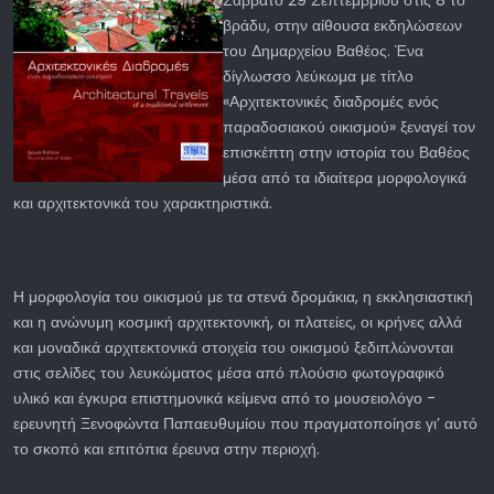
Σάββατο 29 Σεπτεμβρίου στις 8 το
βράδυ, στην αίθουσα εκδηλώσεων
του Δημαρχείου Βαθέος. Ένα
δίγλωσσο λεύκωμα με τίτλο
«Αρχιτεκτονικές διαδρομές ενός
παραδοσιακού οικισμού» ξεναγεί τον
επισκέπτη στην ιστορία του Βαθέος
μέσα από τα ιδιαίτερα μορφολογικά
και αρχιτεκτονικά του χαρακτηριστικά.
Η μορφολογία του οικισμού με τα στενά δρομάκια, η εκκλησιαστική
και η ανώνυμη κοσμική αρχιτεκτονική, οι πλατείες, οι κρήνες αλλά
και μοναδικά αρχιτεκτονικά στοιχεία του οικισμού ξεδιπλώνονται
στις σελίδες του λευκώματος μέσα από πλούσιο φωτογραφικό
υλικό και έγκυρα επιστημονικά κείμενα από το μουσειολόγο -
ερευνητή Ξενοφώντα Παπαευθυμίου που πραγματοποίησε γι’ αυτό
το σκοπό και επιτόπια έρευνα στην περιοχή.