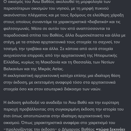
Ο οικισμός του Άνω Βαθέος ακολουθεί τη μορφολογία των
περισσότερων οικισμών του νησιού, με τη μορφή πυκνού
ακανόνιστου πλέγματος και με τους δρόμους σε ελεύθερη χάραξη
στους οποίους συναντάμε τα χαρακτηριστικά «διαβατικά» και τις
φαλτσογωνιές. Μέσα σε αυτόν τον ιστό αναπτύσσονται τα
παραδοσιακά σπίτια του Βαθέος, άλλα δωμοσκέπαστα και άλλα με
στέγη, με τα σπάνια αρχιτεκτονικά τους στοιχεία: το σαχνισί, τον
τσατμά, την τραβάκα και άλλα. Σε κάποια από αυτά στοιχεία
ανιχνεύονται επιρροές από την αρχιτεκτονική της Ηπειρωτικής
Ελλάδας, κυρίως τη Μακεδονία και τη Θεσσαλία, των Νοτίων
Βαλκανίων και της Μικράς Ασίας.
Η εκκλησιαστική αρχιτεκτονική κατέχει επίσης μια ιδιαίτερη θέση
στην έκδοση, με εκτεταμένη αναφορά τόσο στα αρχιτεκτονικά
στοιχεία όσο και στον εσωτερικό διάκοσμο των ναών.
Η έκδοση φιλοδοξεί να αναδείξει το Άνω Βαθύ και την ευρύτερη
περιοχή προβάλλοντας στη συγκεκριμένη έκδοση την ιστορία του
έτσι όπως αποτυπώνεται στην ιδιαίτερη αρχιτεκτονική του
οικισμού. Όπως χαρακτηριστικά αναφέρει στο χαιρετισμό του
-προλογίζοντας την έκδοση- ο Δήμαρχος Βαθέος
«τώρα ξεκινάει