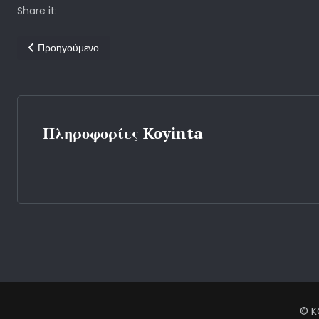
Share it:
Προηγούμενο άρθρο: Τζοάν Χάρις
Προηγούμενο
Πληροφορίες Koyinta
© K