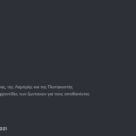
δας, της Λαμπρής και της Πεντηκοστής
ς φροντίδες των ζωντανών για τους αποθανόντες
221