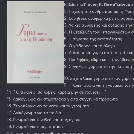
Βιβλίο του
Γιάννη Κ. Παπαϊωάννου 
1. Η σχέση του ανθρώπου με τη Φύση,
2. Συνήθειες αναφορικά με τις σοδει
3. Λαϊκές συνήθειες και δοξασίες την
4. Η μετεξέλιξη των επαγγελμάτων 
5. Η σημασία της εντοπιότητας
6. Ο γάιδαρος και το άλογο
7. Λαϊκή σοφία γύρω από το σπίτι και
8. Προλήψεις, έθιμα και συνήθειες 
9. Συνήθειες γύρω από την βάπτιση
10. Στιχοπλάκια γύρω από τον γάμο, 
11. Η λαϊκή σοφία για τη γυναίκα, τον
14. " Ό,τι κάνεις, θα λάβεις, καρδιά μην σε πονέσει "
15. Λαϊκόγνωμα και στιχοπλάκια για τα συγγενικά πρόσωπα
16. Στιχοπλάκια για τα νιάτα και τα γεράματα
17. Λαϊκόγνωμα για τα παιδιά
18. Γνωμικά για τον Θεό και τους αγίους
19. Γνωμικά για τους, παπάδες
20. Παροιμίες για τις ανθρώπινες σχέσεις