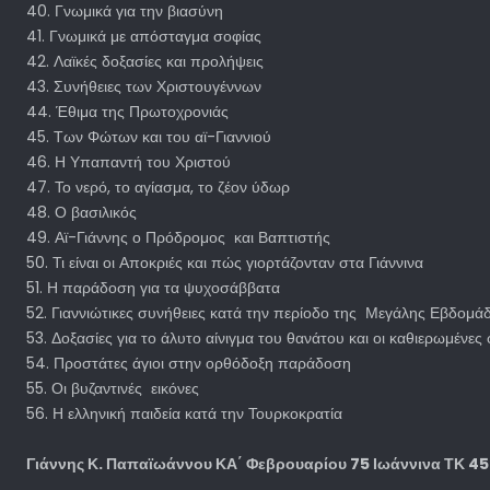
40. Γνωμικά για την βιασύνη
41. Γνωμικά με απόσταγμα σοφίας
42. Λαϊκές δοξασίες και προλήψεις
43. Συνήθειες των Χριστουγέννων
44. Έθιμα της Πρωτοχρονιάς
45. Των Φώτων και του αϊ-Γιαννιού
46. Η Υπαπαντή του Χριστού
47. Το νερό, το αγίασμα, το ζέον ύδωρ
48. Ο βασιλικός
49. Αϊ-Γιάννης ο Πρόδρομος και Βαπτιστής
50. Τι είναι οι Αποκριές και πώς γιορτάζονταν στα Γιάννινα
51. Η παράδοση για τα ψυχοσάββατα
52. Γιαννιώτικες συνήθειες κατά την περίοδο της Μεγάλης Εβδομά
53. Δοξασίες για το άλυτο αίνιγμα του θανάτου και οι καθιερωμένε
54. Προστάτες άγιοι στην ορθόδοξη παράδοση
55. Οι βυζαντινές εικόνες
56. Η ελληνική παιδεία κατά την Τουρκοκρατία
Γιάννης Κ. Παπαϊωάννου ΚΑ΄ Φεβρουαρίου 75 Ιωάννινα ΤΚ 45