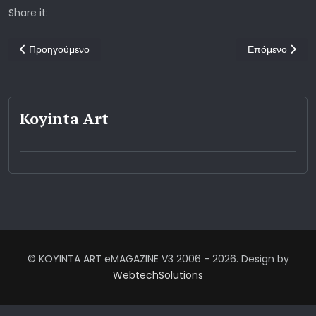
Share it:
Προηγούμενο άρθρο: Προβολή της πολυβραβευμένης ταινίας Take 
Επόμενο άρθρο:
Προηγούμενο
Επόμενο
Koyinta Art
© KOYINTA ART eMAGAZINE V3 2006 - 2026. Design by
WebtechSolutions