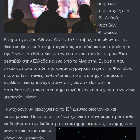
αιτήσεων
συμμετοχής στο
12ο Διεθνές
Φεστιβάλ
Ψηφιακού
Κινηματογράφου Αθήνας AIDFF. Το Φεστιβάλ, προωθώντας την
ιδέα του ψηφιακού κινηματογράφου, προσδιόρισε και προώθησε
την έννοια του Νέου Κινηματογράφου και αποτελεί το μοναδικό
φεστιβάλ στην Ελλάδα και ένα από τα λίγα στην Ευρώπη που
αγκάλιασε όλα τα είδη της κινηματογραφικής τέχνης. Το Φεστιβάλ,
περιλαμβάνει ταινίες μυθοπλασίας, τεκμηρίωσης, κινουμένων
σχεδίων πειραματικές, video- art , video- dance και
σπουδαστικές ταινίες που δημιουργήθηκαν με την χρήση των νέων
ψηφιακών μέσων .
ο
Ταυτόχρονα θα διεξαχθεί και το 10
Διεθνές οικολογικό και
επιστημονικό Πανόραμα. Για δέκα χρόνια το πανόραμα προσπαθεί
να βοηθήσει στην διάδοση της επιστήμης μέσω της
δύναμης των
νέων οπτικοακουστικών
μέσων και ψηφιακών