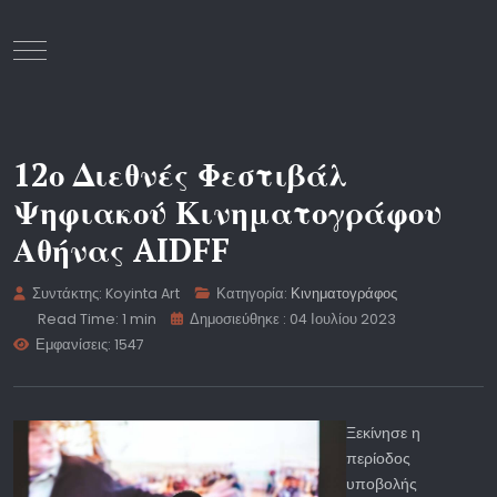
Mobile Menu Toggle
12ο Διεθνές Φεστιβάλ
Ψηφιακού Κινηματογράφου
Αθήνας AIDFF
Συντάκτης:
Koyinta Art
Κατηγορία:
Κινηματογράφος
Read Time: 1 min
Δημοσιεύθηκε : 04 Ιουλίου 2023
Εμφανίσεις: 1547
Ξεκίνησε η
περίοδος
υποβολής