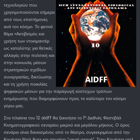
τεχνολογιών που
χρησιμοποιούνται σήμερα
από τους επιστήμονες
ανά τον κόσμο. Το φετινό
θέμα «Ακτιβισμός και
χρήση των ντοκιμαντέρ
ως καταλύτης για θετικές
αλλαγές στην πολιτική και
στην κοινωνία, μέσων
στρατηγικών σχεδίων
συνεργασίας, δικτύωσης
και τη χρήση ποικιλίας
ψηφιακών μέσων για την παραγωγή εύστοχων τρόπων
ενημέρωσης που διαμορφώνουν προς το καλύτερο τον κόσμο
γύρω μας.
ο
Στα πλαίσια του 12 aidff θα ξεκινήσει το 1
Διεθνές Φεστιβάλ
Κινηματογραφικού σεναρίου μικρού και μεγάλου μήκους. Ο όρος
σενάριο είναι δανεισμένος από το θέατρο, συγκεκριμένα από την
Κομέντια Ντελ Άρτε και σημαίνει “μικρή σκηνή”. Στην Κομέντια ντελ