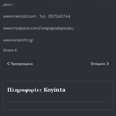
μέσω :
www.menta3.com Τηλ. 2107240744
www.myspace.com/zoepapadopoulou
www.ionionfm.gr
Share it:
Προηγούμενο άρθρο: ΜΟΥΣΙΚΗ ΤΗΝ ΑΝΟΙΞΗ ΣΤΗΝ ΠΛΑΚΑ
Επόμενο άρθρο
Προηγούμενο
Επόμενο
Πληροφορίες Koyinta