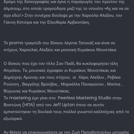
δρόμο της δισκογραφίας και έγινε η παραγωγός του πρώτου της
άλμπουμ, στο οποίο τραγούδησε μαζί της το ντουέτο «Αχ και να σε
είχα εδώ!.» Στην συνέχεια δούλεψε με την Χαρούλα Αλεξίου, τον
Γιάννη Κότσιρα και την Ελευθερία Αρβανιτάκη.
Το promo τραγούδι του δίσκου λέγεται Τατουάζ και είναι σε
στίχους Χαρούλας Αλεξίου και μουσική Κυριάκου Μουστάκα.
Ο δίσκος που έχει τον τίτλο Σαν Παιδί, θα κυκλοφορήσει τέλη
Απριλίου. Τις μουσικές έγραψαν οι Κυριάκος Μουστάκας και
Δημήτρης Αρώνης και τους στίχους οι Χάρις Αλεξίου , Ρεβέκα
Ρούσση , Βαγγέλης Βρούβας , Μαρκέλλα Παναγιώτου , Ματίνα ,
Βύρωνας και Κυριάκος Μουστάκας.
Το mastering έχει γίνει στο Peerless Mastering Studio στην
Βοστώνη (ΗΠΑ) από τον Jeff Lipton όπου σε αυτόν
εμπιστεύτηκαν τη δουλειά τους πολλοί γνωστοί καλλιτέχνες από το
εξωτερικό.
Αν θέλετε να επικοινωνείσετε με την Ζωή Παπαδοπούλου μπορείτε