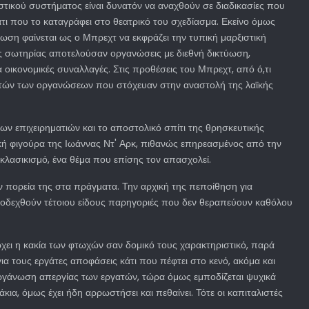
λιστικού συστήματος είναι δυνατόν να αναχθούν σε διαδικασίες που
τι που το καταγράφει στο θεατρικό του σχεδίασμα. Εκείνο όμως
ωση φαίνεται ως ο Μπρεχτ να εκφράζει την τυπική μαρξιστική
ης σωτηρίας αποτελούσαν οργανώσεις με διεθνή δικτύωση,
 οικονομικές συναλλαγές. Στις προθέσεις του Μπρεχτ, από ό,τι
ς αυτών των οργανώσεων που στόχευαν στην αναστολή της λαϊκής
των επιχειρηματιών και το αποστολικό σπίτι της θρησκευτικής
κή φιγούρα της Ιωάννας Ντ' Αρκ, πιθανώς επηρεασμένος από την
 κλασικισμό, ένα θέμα που επίσης τον απασχολεί.
ν πορεία της στα πράγματα. Την αρχική της πεποίθηση για
ποδεχθούν τέτοιου είδους παρηγοριές που δεν θεραπεύουν καθόλου
άρχει η κακία των φτωχών σαν δομικό τους χαρακτηριστικό, παρά
α τους εργάτες αποφάσεις κάτι που πέφτει στο κενό, ακόμα και
οργάνωση απεργίας των εργατών, τώρα όμως εμποδίζεται ψυχικά
κια, όμως έχει ήδη αρρωστήσει και πεθαίνει. Τότε οι καπιταλιστές