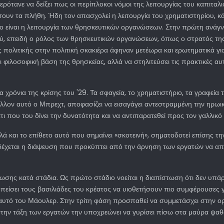
ερότανε να δείξει πως οι περίπλοκοι νόμοι της λειτουργίας του καπιτα
ουν τα πλήθη. Ήδη τον απασχολεί η λειτουργία του χρηματιστηρίου, κά
ίβο είναι η λειτουργία των θρησκευτικών οργανώσεων. Στην πρώτη ανάγν
λαού, επειδή ο ρόλος των θρησκευτικών οργανώσεων, όπως ο στρατός τ
 πολιτικής στην πολιτική σκακιέρα άφηναν μετέωρα και ερωτηματικά για
 και φιλοσοφική βάση της θρησκείας, αλλά να στηλιτεύσει τις πρακτικέ
 χρόνια της κρίσης του '29. Τα σφαγεία, το χρηματιστήριο, τα γραφεία 
λλον αυτό ο Μπρεχτ, αποφασίζει να εισαγάγει αντεστραμμένη την ηρωι
ι που του δίνει την δυνατότητα και να αντιπαρατεθεί προς τον γαλλικό
 και το επίθετο αυτό που σημαίνει «σκοτεινή», σηματοδοτεί επίσης τη
δέχεται η διάψευση που προκύπτει από την άρνηση των εργατών να α
γνωσης κατά στάδια. Ως πρώτο στάδιο νοείται η διαπίστωση ότι δεν υπ
ίσει τους βασιλιάδες του κρέατος να υιοθετήσουν πιο συμφέρουσες γι
 αυτό του Μάουλερ. Στην τρίτη φάση προσπαθεί να συμμετάσχει στην 
 στην τάξη των εργατών την υποχρεώνει να γυρίσει πίσω στα μαύρα ψαθά