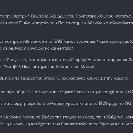
πό την Θεατρική Πρωτοβουλία Δρυς του Πολιτιστικού Ομίλου Φοιτητώ
 Πολιτιστικό Όμιλο Φοιτητών του Πανεπιστημίου Αθηνών και πλαισιώνετα
επιστημίου Αθηνών από το 1992 και ως ερευνητική/καλλιτεχνική ομάδ
ε διεθνείς διοργανώσεις και φεστιβάλ.
των Σφαγείων», στο πολιτιστικό στέκι «Συρμός» -η πρώτη παρουσιάσθ
αι Φεστιβάλ Πανεπιστημιακού Θεάτρου του Μεξικού.
σμένα από τα έργα του όπως: 'Ο καυκασιανός κύκλος με την κιμωλία', '
σε τις αισθητικές επιλογές του ελληνικού κοινού σε μια εποχή που η ε
 στην ώριμη περίοδο του Μπρεχτ γράφτηκε από το 1929 μέχρι το 1931, δε
της Ιωάννας Νταρκ, το Σικάγο της εποχής του κραχ, την εξέλιξη των κο
λεί η οικονομική κατάχρηση των θρησκευτικών πεποιθήσεων και των 