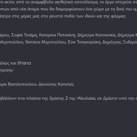
εκτός από το αναμφίβολο αισθητικό αποτέλεσμα, το έργο στοχεύει στη
όπων από νέα άτομα που θα διαμορφώσουν ένα χώρο με τη δική του εμ
θέατρο στις μέρες μας στο ρευστό πεδίο των ιδεών και της φόρμας.
ρου, Σοφία Τσιάμη, Κατερίνα Πατσιάνη, Δήμητρα Κατσανίκα, Δήμητρα 
ιχοπούλου, Νατάσα Μιχοπούλου, Εύα Τσαγκαράκη, Δημήτρης Ξυδερός
έλιος και Shana
Μησσήν
Δώρα Βασιλοπούλου, Διονύσης Καπελές
άλλον» στα πλαίσια της δράσης 2 της «Νεολαίας σε Δράση» υπό την αιγ