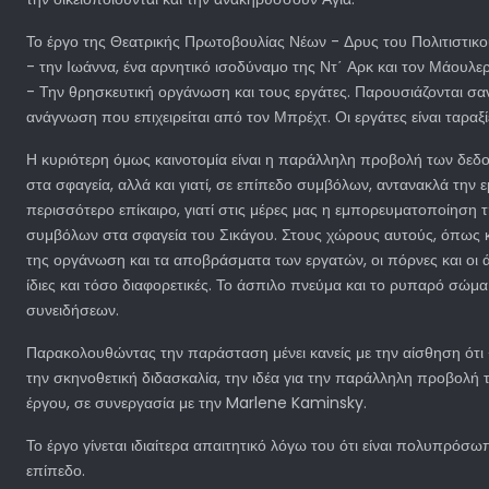
Το έργο της Θεατρικής Πρωτοβουλίας Νέων - Δρυς του Πολιτιστικ
- την Ιωάννα, ένα αρνητικό ισοδύναμο της Ντ΄ Αρκ και τον Μάουλε
- Την θρησκευτική οργάνωση και τους εργάτες. Παρουσιάζονται σαν
ανάγνωση που επιχειρείται από τον Μπρέχτ. Οι εργάτες είναι ταραξ
Η κυριότερη όμως καινοτομία είναι η παράλληλη προβολή των δεδο
στα σφαγεία, αλλά και γιατί, σε επίπεδο συμβόλων, αντανακλά τη
περισσότερο επίκαιρο, γιατί στις μέρες μας η εμπορευματοποίησ
συμβόλων στα σφαγεία του Σικάγου. Στους χώρους αυτούς, όπως και
της οργάνωση και τα αποβράσματα των εργατών, οι πόρνες και οι άγ
ίδιες και τόσο διαφορετικές. Το άσπιλο πνεύμα και το ρυπαρό σώμ
συνειδήσεων.
Παρακολουθώντας την παράσταση μένει κανείς με την αίσθηση ότι 
την σκηνοθετική διδασκαλία, την ιδέα για την παράλληλη προβολή 
έργου, σε συνεργασία με την Marlene Kaminsky.
Το έργο γίνεται ιδιαίτερα απαιτητικό λόγω του ότι είναι πολυπρόσ
επίπεδο.