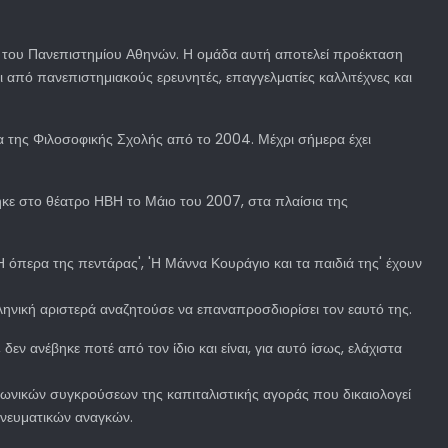
ν του Πανεπιστημίου Αθηνών. Η ομάδα αυτή αποτελεί προέκταση
ι από πανεπιστημιακούς ερευνητές, επαγγελματίες καλλιτέχνες και
α της Φιλοσοφικής Σχολής από το 2004. Μέχρι σήμερα έχει
ηκε στο θέατρο ΗΒΗ το Μάιο του 2007, στα πλαίσια της
Η όπερα της πεντάρας', 'Η Μάννα Κουράγιο και τα παιδιά της' έχουν
λληνική αριστερά αναζητούσε να επαναπροσδιορίσει τον εαυτό της.
ν ανέβηκε ποτέ από τον ίδιο και είναι, για αυτό ίσως, ελάχιστα
ινωνικών συγκρούσεων της καπιταλιστικής αγοράς που δικαιολογεί
πνευματικών αναγκών.