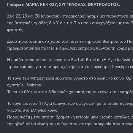
Γράφει η ΜΑΡΙΑ ΚΕΚΚΟΥ, ΣΥΓΓΡΑΦΕΑΣ, ΘΕΑΤΡΟΛΟΓΟΣ.
Στις 22, 23 και 28 Ιανουαρίου παρακολουθήσαμε μια παράσταση α
της θεατρικής ομάδας δ ρ Υ ό ς τ ό Π ο ι που συνεργάζεται με τον
φοιτητές.
Δραστηριοποιείται στο χώρο του πανεπιστημιακού θεάτρου του Παν
πραγματοποιήσει πολλές εκδηλώσεις εκπροσωπώντας τη χώρα μας σ
Η ομάδα παρουσίασε το έργο του Bertolt Brecht, «Η Αγία Ιωάννα 
προετοιμασίας για τη συμμετοχή της στο 7ο Παγκόσμιο Συνέδριο κ
Το έργο του Μπρεχτ είναι ευρύτατα γνωστό στο ελληνικό κοινό. Ορι
αγαπηθεί ιδιαίτερα.
Το επικό θέατρο και ο διδακτικός χαρακτήρας του έργου του επηρέα
Το έργο ωστόσο 'Η Αγία Ιωάννα των σφαγείων', με το οποίο περνάμε
γνωστό στο ελληνικό κοινό.
Παρουσιάζει μέσα από τη δραματική ιστορία μιας νεαρής κοπέλας, 
την ηθική αλλοτρίωση του ανθρώπου και την υποκρισία που προκα