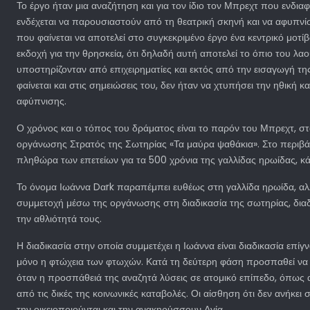
Το έργο ήταν μια αναζήτηση και για τον ίδιο τον Μπρεχτ που ενδιαφ
ενδέχεται να παρουσιαστούν από τη θεατρική σκηνή και να αφυπνίσ
που φαίνεται να αποτελεί στο συγκεκριμένο έργο ένα κεντρικό μοτ
εκδοχή για την θρησκεία, ότι δηλαδή αυτή αποτελεί το όπιο του 
υποστηρίζονταν από επιχειρηματίες και εκτός από την εισαγωγή της
φαίνεται και στις σημειώσεις του, δεν ήταν να χτυπήσει την ηθική
αφύπνισης.
Ο χρόνος και ο τόπος του δράματος είναι το παρόν του Μπρεχτ, στα
οργάνωσης Στρατός της Σωτηρίας «Τα μαύρα ψαθάκια». Στο περιβά
πληθώρα των επετείων για τα 500 χρόνια της γαλλίδας ηρωίδας, κάτ
Το όνομα Ιωάννα Dαrk παραπέμπει ευθέως στη γαλλίδα ηρωίδα, αλλά
συμμετοχή μέσω της οργάνωσης στη διαδικασία της σωτηρίας, δια
την αθλιότητά τους.
Η διαδικασία στην οποία συμμετέχει η Ιωάννα είναι διαδικασία επί
μόνο η φτώχεια των φτωχών. Κατά τη δεύτερη φάση προσπαθεί να πε
όταν η προσπάθειά της αναζητά λύσεις σε ατομικό επίπεδο, όπως
από τις δικές της κοινωνικές καταβολές. Οι αίσθηση ότι δεν ανήκει
την οικειοποιούνται και την ανακηρύσσουν Αγία.