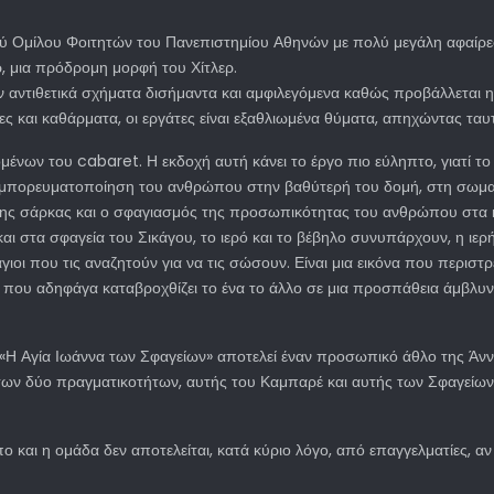
ού Ομίλου Φοιτητών του Πανεπιστημίου Αθηνών με πολύ μεγάλη αφαίρεσ
ρ, μια πρόδρομη μορφή του Χίτλερ.
 αντιθετικά σχήματα δισήμαντα και αμφιλεγόμενα καθώς προβάλλεται η 
ίες και καθάρματα, οι εργάτες είναι εξαθλιωμένα θύματα, απηχώντας τ
μένων του cabaret. Η εκδοχή αυτή κάνει το έργο πιο εύληπτο, γιατί 
ν εμπορευματοποίηση του ανθρώπου στην βαθύτερή του δομή, στη σωματι
η της σάρκας και ο σφαγιασμός της προσωπικότητας του ανθρώπου στα
 στα σφαγεία του Σικάγου, το ιερό και το βέβηλο συνυπάρχουν, η ιερή
ιοι που τις αναζητούν για να τις σώσουν. Είναι μια εικόνα που περιστρ
α που αδηφάγα καταβροχθίζει το ένα το άλλο σε μια προσπάθεια άμβλυ
«Η Αγία Ιωάννα των Σφαγείων» αποτελεί έναν προσωπικό άθλο της Άννας
των δύο πραγματικοτήτων, αυτής του Καμπαρέ και αυτής των Σφαγείων, 
ωπο και η ομάδα δεν αποτελείται, κατά κύριο λόγο, από επαγγελματίες,