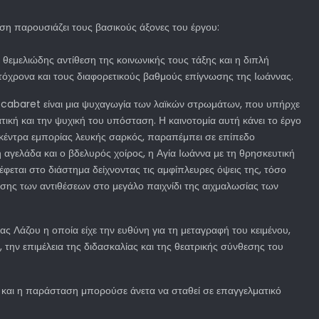
η παρουσιάζει τους βασικούς άξονες του έργου:
θεμελιώδης αντίθεση της κοινωνικής τους τάξης και η διπλή
αυτόχρονα και τους διαφορετικούς βαθμούς επίγνωσης της Ιωάννας.
το cabaret είναι μια ψυχαγωγία των λαϊκών στρωμάτων, που υπήρχε
κή και την ψυχική του υπόσταση. Η καινοτομία αυτή κάνει το έργο
 κέντρα εμπορίας λευκής σαρκός, παραπέμπει σε επίπεδο
 αγελάδα και ο βδελυρός χοίρος, η Αγία Ιωάννα με τη θρησκευτική
έφεται στο διάστημα δείχνοντας τις αμφίπλευρες όψεις της, τόσο
νσης των αντιθέσεων στο μεγάλο παιχνίδι της αιχμαλωσίας των
 Λάζου η οποία είχε την ευθύνη για τη μεταγραφή του κειμένου,
την επιμέλεια της διδασκαλίας και της θεατρικής σύνθεσης του
 αν και η παράσταση μπορούσε άνετα να σταθεί σε επαγγελματικό