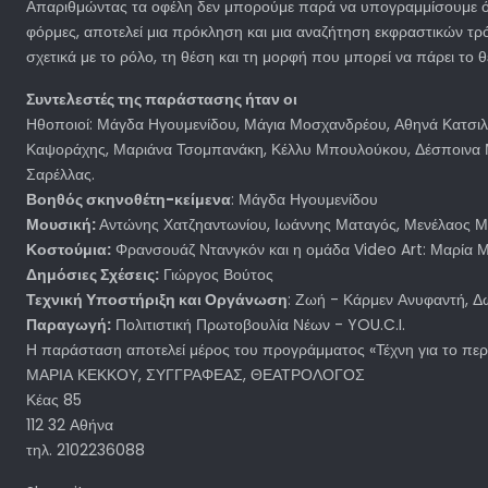
Απαριθμώντας τα οφέλη δεν μπορούμε παρά να υπογραμμίσουμε ότι 
φόρμες, αποτελεί μια πρόκληση και μια αναζήτηση εκφραστικών τρ
σχετικά με το ρόλο, τη θέση και τη μορφή που μπορεί να πάρει το 
Συντελεστές της παράστασης ήταν οι
Ηθοποιοί: Μάγδα Ηγουμενίδου, Μάγια Μοσχανδρέου, Αθηνά Κατσιλέ
Καψοράχης, Μαριάνα Τσομπανάκη, Κέλλυ Μπουλούκου, Δέσποινα Μ
Σαρέλλας.
Βοηθός σκηνοθέτη-κείμενα
: Μάγδα Ηγουμενίδου
Μουσική:
Αντώνης Χατζηαντωνίου, Ιωάννης Ματαγός, Μενέλαος Μ
Κοστούμια:
Φρανσουάζ Ντανγκόν και η ομάδα Video Art: Μαρία 
Δημόσιες Σχέσεις:
Γιώργος Βούτος
Τεχνική Υποστήριξη και Οργάνωση
: Ζωή - Κάρμεν Ανυφαντή, 
Παραγωγή:
Πολιτιστική Πρωτοβουλία Νέων - YOU.C.I.
Η παράσταση αποτελεί μέρος του προγράμματος «Τέχνη για το περιβ
ΜΑΡΙΑ ΚΕΚΚΟΥ, ΣΥΓΓΡΑΦΕΑΣ, ΘΕΑΤΡΟΛΟΓΟΣ
Κέας 85
112 32 Αθήνα
τηλ. 2102236088