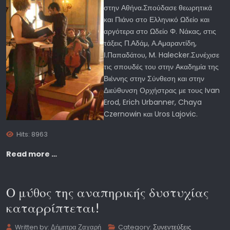
στην Αθήνα.Σπούδασε θεωρητικά
και Πιάνο στο Ελληνικό Ωδείο και
αργότερα στο Ωδείο Φ. Νάκας, στις
τάξεις Π.Αδάμ, Α.Αμαραντίδη,
Ι.Παπαδάτου, M. Halecker.Συνέχισε
τις σπουδές του στην Ακαδημία της
Βιέννης στην Σύνθεση και στην
Διεύθυνση Ορχήστρας με τους Ivan
Erod, Erich Urbanner, Chaya
Czernowin και Uros Lajovic.
Hits: 8963
Read more …
Ο μύθος της αναπηρικής δυστυχίας
καταρρίπτεται!
Written by:
Δήμητρα Ζαχαρή
Category:
Συνεντεύξεις