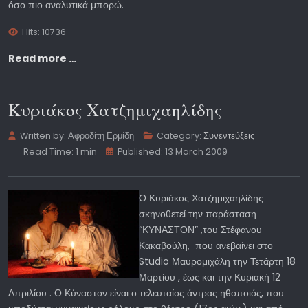
όσο πιο αναλυτικά μπορώ.
Hits: 10736
Read more …
Κυριάκος Χατζημιχαηλίδης
Written by:
Αφροδίτη Ερμίδη
Category:
Συνεντεύξεις
Read Time: 1 min
Published: 13 March 2009
Ο Κυριάκος Χατζημιχαηλίδης
σκηνοθετεί την παράσταση
“ΚΥΝΑΣΤΟΝ” ,του Στέφανου
Κακαβούλη, που ανεβαίνει στο
Studio Μαυρομιχάλη την Τετάρτη 18
Μαρτίου , έως και την Κυριακή 12
Απριλίου . Ο Κύναστον είναι ο τελευταίος άντρας ηθοποιός, που