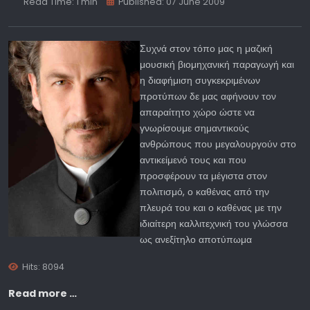
Read Time: 1 min
Published: 07 June 2009
Συχνά στον τόπο μας η μαζική
μουσική βιομηχανική παραγωγή και
η διαφήμιση συγκεκριμένων
προτύπων δε μας αφήνουν τον
απαραίτητο χώρο ώστε να
γνωρίσουμε σημαντικούς
ανθρώπους που μεγαλουργούν στο
αντικείμενό τους και που
προσφέρουν τα μέγιστα στον
πολιτισμό, ο καθένας από την
πλευρά του και ο καθένας με την
ιδιαίτερη καλλιτεχνική του γλώσσα
ως ανεξίτηλο αποτύπωμα
Hits: 8094
Read more …